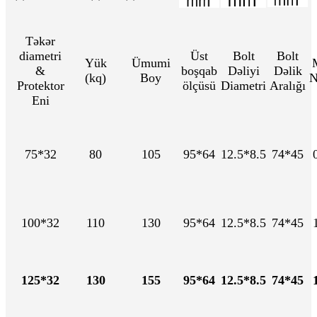
Təkər
diametri
Üst
Bolt
Bolt
Yük
Ümumi
&
boşqab
Dəliyi
Dəlik
(kq)
Boy
N
Protektor
ölçüsü
Diametri
Aralığı
Eni
75*32
80
105
95*64
12.5*8.5
74*45
100*32
110
130
95*64
12.5*8.5
74*45
125*32
130
155
95*64
12.5*8.5
74*45