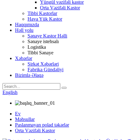
Yüngül vəzifəli kastor
Orta Vəzifəli Kastor
Tibbi Kastorlar
Hava Yük Kastor
Haqqımızda
Həll yolu
Sənaye Kastor Həlli
Sənaye istehsalı
Logistika
Tibbi Sənaye
Xəbərlər
Şirkət Xəbərləri
Fabrika Gündəliyi
Bizimlə Əlaqə
English
Ev
Məhsullar
Paslanmayan polad təkərlər
Orta Vəzifəli Kastor