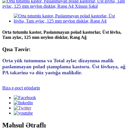
Orta tutumlu kastor, Paslanmayan polad kastorlar, Üst lövhə,
Tam əyləc, 125 mm neylon disklər, Rəng Ağ
Qısa Təsvir:
Orta yük tutumuna və Total əyləc dizaynına malik
paslanmayan polad ştamplama kastoru. Üst lövhəyə, ağ
PA təkərinə və düz yastığa malikdir.
Bizə e-poçt göndərin
Məhsul Ətraflı