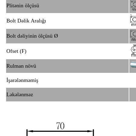
Plitənin ölçüsü
Bolt Dəlik Aralığı
Bolt dəliyinin ölçüsü Ø
Ofset (F)
Rulman növü
İşarələnməmiş
Ləkələnməz