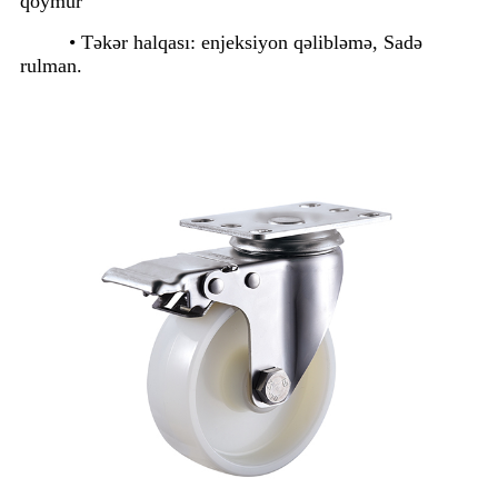
qoymur
• Təkər halqası: enjeksiyon qəlibləmə, Sadə
rulman.