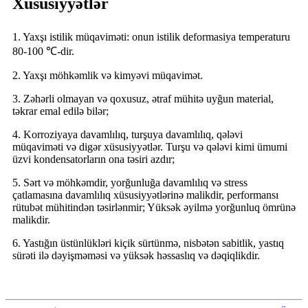
Xüsusiyyətlər
1. Yaxşı istilik müqaviməti: onun istilik deformasiya temperaturu
80-100 ℃-dir.
2. Yaxşı möhkəmlik və kimyəvi müqavimət.
3. Zəhərli olmayan və qoxusuz, ətraf mühitə uyğun material,
təkrar emal edilə bilər;
4. Korroziyaya davamlılıq, turşuya davamlılıq, qələvi
müqaviməti və digər xüsusiyyətlər. Turşu və qələvi kimi ümumi
üzvi kondensatorların ona təsiri azdır;
5. Sərt və möhkəmdir, yorğunluğa davamlılıq və stress
çatlamasına davamlılıq xüsusiyyətlərinə malikdir, performansı
rütubət mühitindən təsirlənmir; Yüksək əyilmə yorğunluq ömrünə
malikdir.
6. Yastığın üstünlükləri kiçik sürtünmə, nisbətən sabitlik, yastıq
sürəti ilə dəyişməməsi və yüksək həssaslıq və dəqiqlikdir.