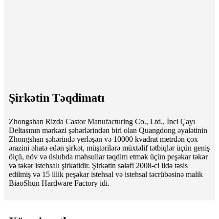
Şirkətin Təqdimatı
Zhongshan Rizda Castor Manufacturing Co., Ltd., İnci Çayı
Deltasının mərkəzi şəhərlərindən biri olan Quangdong əyalətinin
Zhongshan şəhərində yerləşən və 10000 kvadrat metrdən çox
ərazini əhatə edən şirkət, müştərilərə müxtəlif tətbiqlər üçün geniş
ölçü, növ və üslubda məhsullar təqdim etmək üçün peşəkar təkər
və təkər istehsalı şirkətidir. Şirkətin sələfi 2008-ci ildə təsis
edilmiş və 15 illik peşəkar istehsal və istehsal təcrübəsinə malik
BiaoShun Hardware Factory idi.