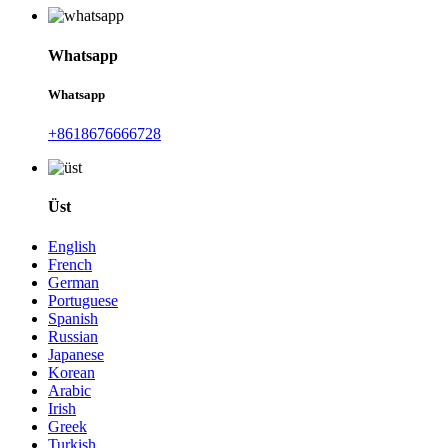
Whatsapp
Whatsapp
+8618676666728
Üst
English
French
German
Portuguese
Spanish
Russian
Japanese
Korean
Arabic
Irish
Greek
Turkish