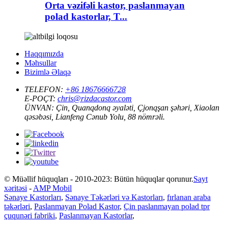
Orta vəzifəli kastor, paslanmayan
polad kastorlar, T...
Haqqımızda
Məhsullar
Bizimlə Əlaqə
TELEFON:
+86 18676666728
E-POÇT:
chris@rizdacastor.com
ÜNVAN:
Çin, Quanqdonq əyaləti, Çjonqşan şəhəri, Xiaolan
qəsəbəsi, Lianfeng Cənub Yolu, 88 nömrəli.
© Müəllif hüquqları - 2010-2023: Bütün hüquqlar qorunur.
Sayt
xəritəsi
-
AMP Mobil
Sənaye Kastorları
,
Sənaye Təkərləri və Kastorları
,
fırlanan araba
təkərləri
,
Paslanmayan Polad Kastor
,
Çin paslanmayan polad tpr
çuqunəri fabriki
,
Paslanmayan Kastorlar
,