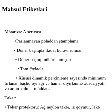
Məhsul Etiketləri
Mötərizə: A seriyası
•
Paslanmayan poladdan ştamplama
• Döner başlıqda ikiqat kürəvi rulman
• Döner başlıq möhürlənmişdir
• Tam Əyləclə
• Xüsusi dinamik perçinləmə sayəsində minimum
fırlanan başlıq oynağı və hamar diyirlənmə xüsusiyyəti
və artan xidmət müddəti.
Təkər:
• Təkər protektoru: Ağ neylon təkər, iz qoymur, ləkə