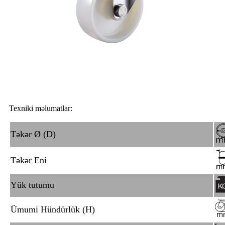
Texniki məlumatlar:
Təkər Ø (D)
Təkər Eni
Yük tutumu
Ümumi Hündürlük (H)