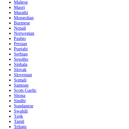
Maltese
Maori
Marathi
Mongolian
Burmese
Nepali
Norwegian
Pashto
Persian
Punjabi
Serbian
Sesotho
Sinhala
Slovak
Slovenian
Somali
Samoan
Scots Gaelic
Shona
Sindhi
Sundanese
Swahili
Tajik
Tamil
Telugu