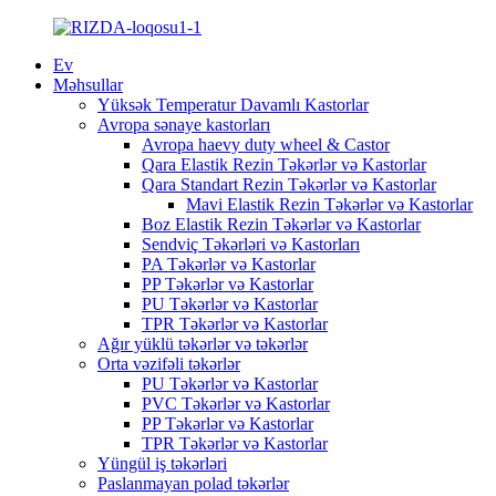
Ev
Məhsullar
Yüksək Temperatur Davamlı Kastorlar
Avropa sənaye kastorları
Avropa haevy duty wheel & Castor
Qara Elastik Rezin Təkərlər və Kastorlar
Qara Standart Rezin Təkərlər və Kastorlar
Mavi Elastik Rezin Təkərlər və Kastorlar
Boz Elastik Rezin Təkərlər və Kastorlar
Sendviç Təkərləri və Kastorları
PA Təkərlər və Kastorlar
PP Təkərlər və Kastorlar
PU Təkərlər və Kastorlar
TPR Təkərlər və Kastorlar
Ağır yüklü təkərlər və təkərlər
Orta vəzifəli təkərlər
PU Təkərlər və Kastorlar
PVC Təkərlər və Kastorlar
PP Təkərlər və Kastorlar
TPR Təkərlər və Kastorlar
Yüngül iş təkərləri
Paslanmayan polad təkərlər