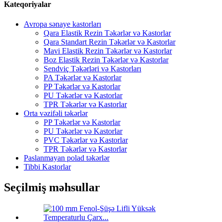
Kateqoriyalar
Avropa sənaye kastorları
Qara Elastik Rezin Təkərlər və Kastorlar
Qara Standart Rezin Təkərlər və Kastorlar
Mavi Elastik Rezin Təkərlər və Kastorlar
Boz Elastik Rezin Təkərlər və Kastorlar
Sendviç Təkərləri və Kastorları
PA Təkərlər və Kastorlar
PP Təkərlər və Kastorlar
PU Təkərlər və Kastorlar
TPR Təkərlər və Kastorlar
Orta vəzifəli təkərlər
PP Təkərlər və Kastorlar
PU Təkərlər və Kastorlar
PVC Təkərlər və Kastorlar
TPR Təkərlər və Kastorlar
Paslanmayan polad təkərlər
Tibbi Kastorlar
Seçilmiş məhsullar