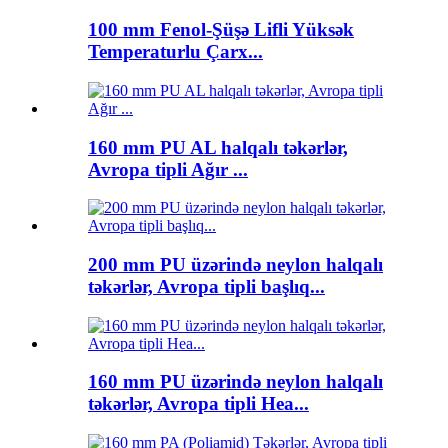
100 mm Fenol-Şüşə Lifli Yüksək
Temperaturlu Çarx...
160 mm PU AL halqalı təkərlər,
Avropa tipli Ağır ...
200 mm PU üzərində neylon halqalı
təkərlər, Avropa tipli başlıq...
160 mm PU üzərində neylon halqalı
təkərlər, Avropa tipli Hea...