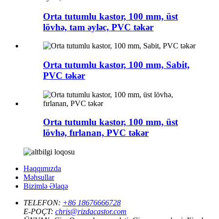
Orta tutumlu kastor, 100 mm, üst
lövhə, tam əyləc, PVC təkər
Orta tutumlu kastor, 100 mm, Sabit,
PVC təkər
Orta tutumlu kastor, 100 mm, üst
lövhə, fırlanan, PVC təkər
Haqqımızda
Məhsullar
Bizimlə Əlaqə
TELEFON:
+86 18676666728
E-POÇT:
chris@rizdacastor.com