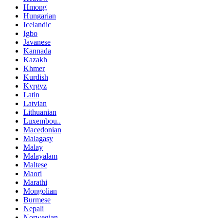
Hmong
Hungarian
Icelandic
Igbo
Javanese
Kannada
Kazakh
Khmer
Kurdish
Kyrgyz
Latin
Latvian
Lithuanian
Luxembou..
Macedonian
Malagasy
Malay
Malayalam
Maltese
Maori
Marathi
Mongolian
Burmese
Nepali
Norwegian