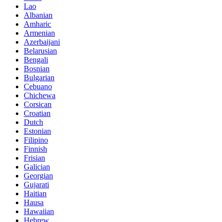
Lao
Albanian
Amharic
Armenian
Azerbaijani
Belarusian
Bengali
Bosnian
Bulgarian
Cebuano
Chichewa
Corsican
Croatian
Dutch
Estonian
Filipino
Finnish
Frisian
Galician
Georgian
Gujarati
Haitian
Hausa
Hawaiian
Hebrew