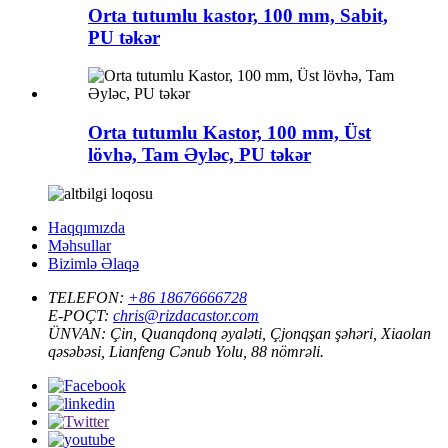
Orta tutumlu kastor, 100 mm, Sabit,
PU təkər
Orta tutumlu Kastor, 100 mm, Üst
lövhə, Tam Əyləc, PU təkər
Haqqımızda
Məhsullar
Bizimlə Əlaqə
TELEFON:
+86 18676666728
E-POÇT:
chris@rizdacastor.com
ÜNVAN:
Çin, Quanqdonq əyaləti, Çjonqşan şəhəri, Xiaolan
qəsəbəsi, Lianfeng Cənub Yolu, 88 nömrəli.