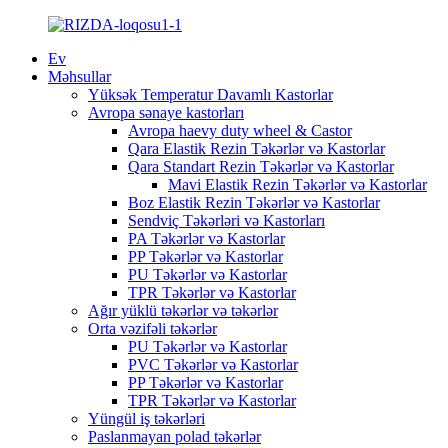
Ev
Məhsullar
Yüksək Temperatur Davamlı Kastorlar
Avropa sənaye kastorları
Avropa haevy duty wheel & Castor
Qara Elastik Rezin Təkərlər və Kastorlar
Qara Standart Rezin Təkərlər və Kastorlar
Mavi Elastik Rezin Təkərlər və Kastorlar
Boz Elastik Rezin Təkərlər və Kastorlar
Sendviç Təkərləri və Kastorları
PA Təkərlər və Kastorlar
PP Təkərlər və Kastorlar
PU Təkərlər və Kastorlar
TPR Təkərlər və Kastorlar
Ağır yüklü təkərlər və təkərlər
Orta vəzifəli təkərlər
PU Təkərlər və Kastorlar
PVC Təkərlər və Kastorlar
PP Təkərlər və Kastorlar
TPR Təkərlər və Kastorlar
Yüngül iş təkərləri
Paslanmayan polad təkərlər