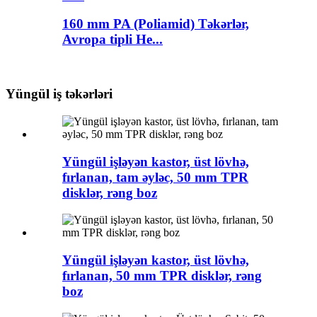
160 mm PA (Poliamid) Təkərlər,
Avropa tipli He...
Yüngül iş təkərləri
Yüngül işləyən kastor, üst lövhə,
fırlanan, tam əyləc, 50 mm TPR
disklər, rəng boz
Yüngül işləyən kastor, üst lövhə,
fırlanan, 50 mm TPR disklər, rəng
boz