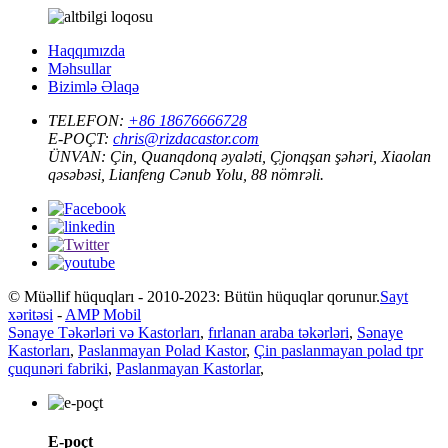
Haqqımızda
Məhsullar
Bizimlə Əlaqə
TELEFON:
+86 18676666728
E-POÇT:
chris@rizdacastor.com
ÜNVAN:
Çin, Quanqdonq əyaləti, Çjonqşan şəhəri, Xiaolan
qəsəbəsi, Lianfeng Cənub Yolu, 88 nömrəli.
© Müəllif hüquqları - 2010-2023: Bütün hüquqlar qorunur.
Sayt
xəritəsi
-
AMP Mobil
Sənaye Təkərləri və Kastorları
,
fırlanan araba təkərləri
,
Sənaye
Kastorları
,
Paslanmayan Polad Kastor
,
Çin paslanmayan polad tpr
çuqunəri fabriki
,
Paslanmayan Kastorlar
,
E-poçt