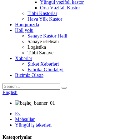
Yüngül vəzifəli kastor
Orta Vəzifəli Kastor
Tibbi Kastorlar
Hava Yük Kastor
Haqqımızda
Həll yolu
Sənaye Kastor Həlli
Sənaye istehsalı
Logistika
Tibbi Sənaye
Xəbərlər
Şirkət Xəbərləri
Fabrika Gündəliyi
Bizimlə Əlaqə
English
Ev
Məhsullar
Yüngül iş təkərləri
Kateqoriyalar