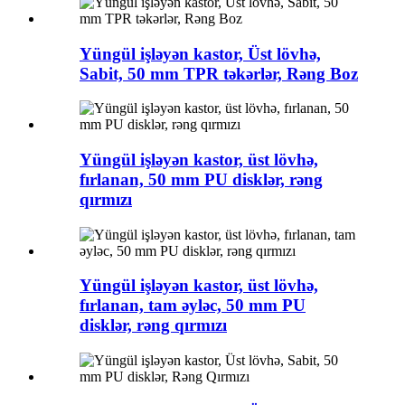
Yüngül işləyən kastor, Üst lövhə,
Sabit, 50 mm TPR təkərlər, Rəng Boz
Yüngül işləyən kastor, üst lövhə,
fırlanan, 50 mm PU disklər, rəng
qırmızı
Yüngül işləyən kastor, üst lövhə,
fırlanan, tam əyləc, 50 mm PU
disklər, rəng qırmızı