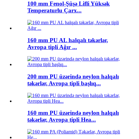
100 mm Fenol-Şüşə Lifli Yüksək
Temperaturlu Çarx...
160 mm PU AL halqalı təkərlər,
Avropa tipli Ağır ...
200 mm PU üzərində neylon halqalı
təkərlər, Avropa tipli başlıq...
160 mm PU üzərində neylon halqalı
təkərlər, Avropa tipli Hea...