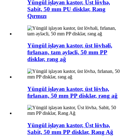
Yüngül işləyən kastor, Üst lövhə,
Sabit, 50 mm PU disklər, Rəng
Qırmızı
Yüngül işləyən kastor, üst lövhəli,
fırlanan, tam əyləcli, 50 mm PP
disklər, rəng ağ
Yüngül işləyən kastor, üst lövhə,
fırlanan, 50 mm PP disklər, rəng ağ
Yüngül işləyən kastor, Üst lövhə,
Sabit, 50 mm PP disklər, Rəng Ağ