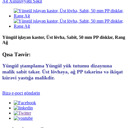
Yüngül işləyən kastor, Üst lövhə, Sabit, 50 mm PP disklər, Rəng
Ağ
Qısa Təsvir:
Yüngül ştamplama Yüngül yük tutumu dizaynına
malik sabit təkər. Üst lövhəyə, ağ PP təkərinə və ikiqat
kürəvi yastığa malikdir.
Bizə e-poçt göndərin