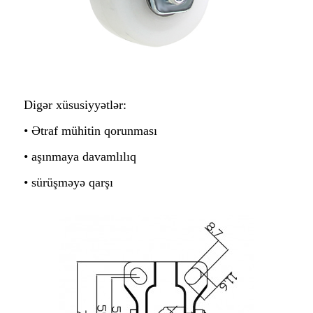
Digər xüsusiyyətlər:
• Ətraf mühitin qorunması
• aşınmaya davamlılıq
• sürüşməyə qarşı