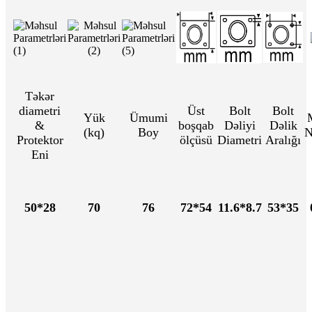
Təkər
diametri
Üst
Bolt
Bolt
Yük
Ümumi
&
boşqab
Dəliyi
Dəlik
(kq)
Boy
N
Protektor
ölçüsü
Diametri
Aralığı
Eni
50*28
70
76
72*54
11.6*8.7
53*35