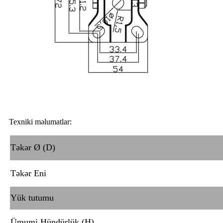
Texniki məlumatlar:
Təkər Ø (D)
Təkər Eni
Yük tutumu
Ümumi Hündürlük (H)