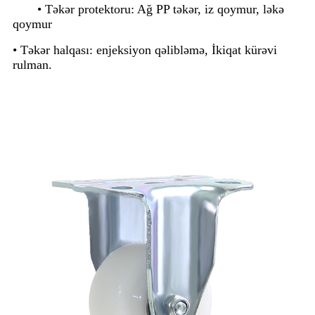
• Təkər protektoru: Ağ PP təkər, iz qoymur, ləkə
qoymur
• Təkər halqası: enjeksiyon qəlibləmə, İkiqat kürəvi
rulman.