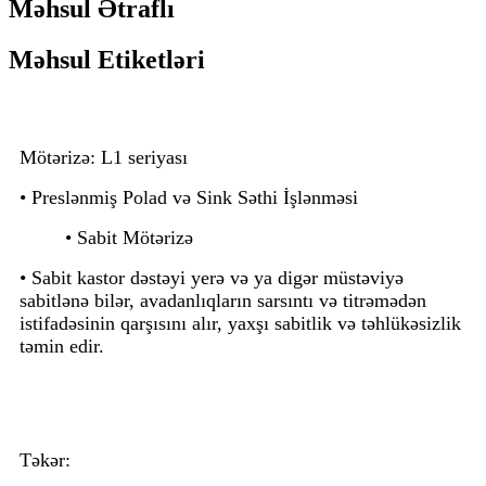
Məhsul Ətraflı
Məhsul Etiketləri
Mötərizə: L1 seriyası
• Preslənmiş Polad və Sink Səthi İşlənməsi
• Sabit Mötərizə
• Sabit kastor dəstəyi yerə və ya digər müstəviyə
sabitlənə bilər, avadanlıqların sarsıntı və titrəmədən
istifadəsinin qarşısını alır, yaxşı sabitlik və təhlükəsizlik
təmin edir.
Təkər: