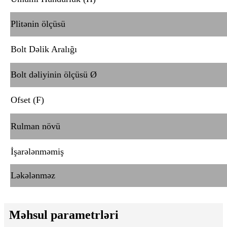
Plitənin ölçüsü
Bolt Dəlik Aralığı
Bolt dəliyinin ölçüsü Ø
Ofset (F)
Rulman növü
İşarələnməmiş
Ləkələnməz
Məhsul parametrləri