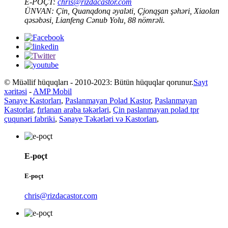
E-POÇT:
chris@rizdacastor.com
ÜNVAN:
Çin, Quanqdonq əyaləti, Çjonqşan şəhəri, Xiaolan
qəsəbəsi, Lianfeng Cənub Yolu, 88 nömrəli.
© Müəllif hüquqları - 2010-2023: Bütün hüquqlar qorunur.
Sayt
xəritəsi
-
AMP Mobil
Sənaye Kastorları
,
Paslanmayan Polad Kastor
,
Paslanmayan
Kastorlar
,
fırlanan araba təkərləri
,
Çin paslanmayan polad tpr
çuqunəri fabriki
,
Sənaye Təkərləri və Kastorları
,
E-poçt
E-poçt
chris@rizdacastor.com