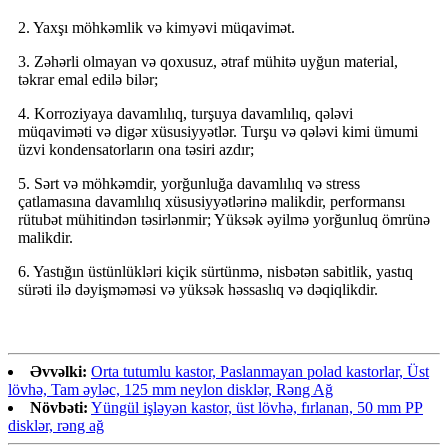
2. Yaxşı möhkəmlik və kimyəvi müqavimət.
3. Zəhərli olmayan və qoxusuz, ətraf mühitə uyğun material,
təkrar emal edilə bilər;
4. Korroziyaya davamlılıq, turşuya davamlılıq, qələvi
müqaviməti və digər xüsusiyyətlər. Turşu və qələvi kimi ümumi
üzvi kondensatorların ona təsiri azdır;
5. Sərt və möhkəmdir, yorğunluğa davamlılıq və stress
çatlamasına davamlılıq xüsusiyyətlərinə malikdir, performansı
rütubət mühitindən təsirlənmir; Yüksək əyilmə yorğunluq ömrünə
malikdir.
6. Yastığın üstünlükləri kiçik sürtünmə, nisbətən sabitlik, yastıq
sürəti ilə dəyişməməsi və yüksək həssaslıq və dəqiqlikdir.
Əvvəlki:
Orta tutumlu kastor, Paslanmayan polad kastorlar, Üst
lövhə, Tam əyləc, 125 mm neylon disklər, Rəng Ağ
Növbəti:
Yüngül işləyən kastor, üst lövhə, fırlanan, 50 mm PP
disklər, rəng ağ