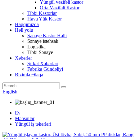
Yüngül vəzifəli kastor
Orta Vəzifəli Kastor
Tibbi Kastorlar
Hava Yük Kastor
Haqqımızda
Həll yolu
Sənaye Kastor Həlli
Sənaye istehsalı
Logistika
Tibbi Sənaye
Xəbərlər
Şirkət Xəbərləri
Fabrika Gündəliyi
Bizimlə Əlaqə
English
Ev
Məhsullar
Yüngül iş təkərləri