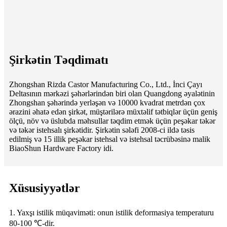
Şirkətin Təqdimatı
Zhongshan Rizda Castor Manufacturing Co., Ltd., İnci Çayı
Deltasının mərkəzi şəhərlərindən biri olan Quangdong əyalətinin
Zhongshan şəhərində yerləşən və 10000 kvadrat metrdən çox
ərazini əhatə edən şirkət, müştərilərə müxtəlif tətbiqlər üçün geniş
ölçü, növ və üslubda məhsullar təqdim etmək üçün peşəkar təkər
və təkər istehsalı şirkətidir. Şirkətin sələfi 2008-ci ildə təsis
edilmiş və 15 illik peşəkar istehsal və istehsal təcrübəsinə malik
BiaoShun Hardware Factory idi.
Xüsusiyyətlər
1. Yaxşı istilik müqaviməti: onun istilik deformasiya temperaturu
80-100 ℃-dir.