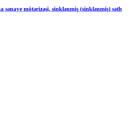
a sənaye mötərizəsi, sinklənmiş (sinklənmiş) səth