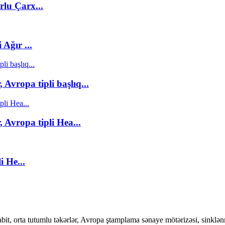
lu Çarx...
Ağır ...
Avropa tipli başlıq...
 Avropa tipli Hea...
 He...