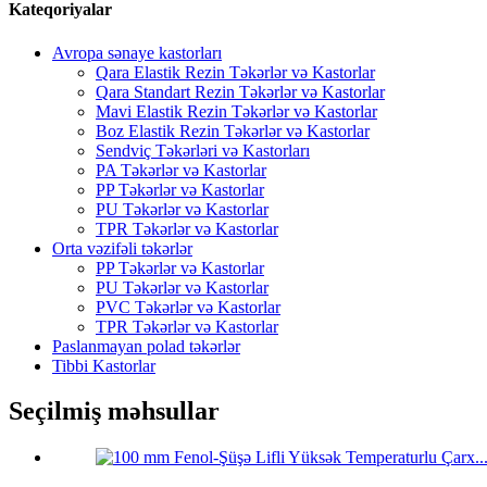
Kateqoriyalar
Avropa sənaye kastorları
Qara Elastik Rezin Təkərlər və Kastorlar
Qara Standart Rezin Təkərlər və Kastorlar
Mavi Elastik Rezin Təkərlər və Kastorlar
Boz Elastik Rezin Təkərlər və Kastorlar
Sendviç Təkərləri və Kastorları
PA Təkərlər və Kastorlar
PP Təkərlər və Kastorlar
PU Təkərlər və Kastorlar
TPR Təkərlər və Kastorlar
Orta vəzifəli təkərlər
PP Təkərlər və Kastorlar
PU Təkərlər və Kastorlar
PVC Təkərlər və Kastorlar
TPR Təkərlər və Kastorlar
Paslanmayan polad təkərlər
Tibbi Kastorlar
Seçilmiş məhsullar