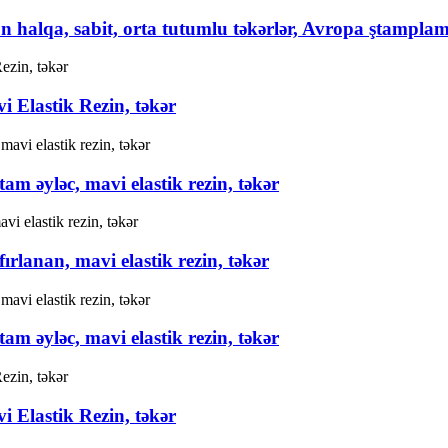
on halqa, sabit, orta tutumlu təkərlər, Avropa ştamplam
 Elastik Rezin, təkər
am əyləc, mavi elastik rezin, təkər
rlanan, mavi elastik rezin, təkər
am əyləc, mavi elastik rezin, təkər
 Elastik Rezin, təkər