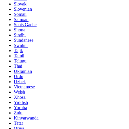
Slovak
Slovenian
Somali
Samoan
Scots Gaelic
Shona
Sindhi
Sundanese
Swahili
Tajik
Tamil
Telugu
Thai
Ukrainian
Urdu
Uzbek
Vietnamese
Welsh
Xhosa
Yiddish
Yoruba
Zulu
Kinyarwanda
Tatar
Oriya