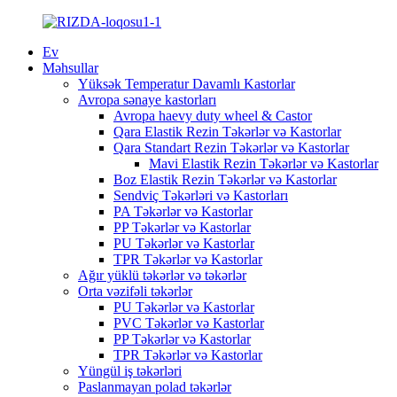
Ev
Məhsullar
Yüksək Temperatur Davamlı Kastorlar
Avropa sənaye kastorları
Avropa haevy duty wheel & Castor
Qara Elastik Rezin Təkərlər və Kastorlar
Qara Standart Rezin Təkərlər və Kastorlar
Mavi Elastik Rezin Təkərlər və Kastorlar
Boz Elastik Rezin Təkərlər və Kastorlar
Sendviç Təkərləri və Kastorları
PA Təkərlər və Kastorlar
PP Təkərlər və Kastorlar
PU Təkərlər və Kastorlar
TPR Təkərlər və Kastorlar
Ağır yüklü təkərlər və təkərlər
Orta vəzifəli təkərlər
PU Təkərlər və Kastorlar
PVC Təkərlər və Kastorlar
PP Təkərlər və Kastorlar
TPR Təkərlər və Kastorlar
Yüngül iş təkərləri
Paslanmayan polad təkərlər