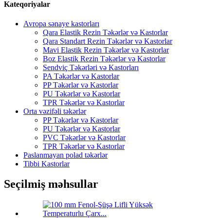
Kateqoriyalar
Avropa sənaye kastorları
Qara Elastik Rezin Təkərlər və Kastorlar
Qara Standart Rezin Təkərlər və Kastorlar
Mavi Elastik Rezin Təkərlər və Kastorlar
Boz Elastik Rezin Təkərlər və Kastorlar
Sendviç Təkərləri və Kastorları
PA Təkərlər və Kastorlar
PP Təkərlər və Kastorlar
PU Təkərlər və Kastorlar
TPR Təkərlər və Kastorlar
Orta vəzifəli təkərlər
PP Təkərlər və Kastorlar
PU Təkərlər və Kastorlar
PVC Təkərlər və Kastorlar
TPR Təkərlər və Kastorlar
Paslanmayan polad təkərlər
Tibbi Kastorlar
Seçilmiş məhsullar