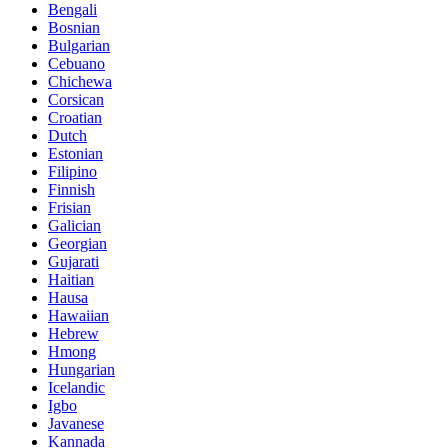
Bengali
Bosnian
Bulgarian
Cebuano
Chichewa
Corsican
Croatian
Dutch
Estonian
Filipino
Finnish
Frisian
Galician
Georgian
Gujarati
Haitian
Hausa
Hawaiian
Hebrew
Hmong
Hungarian
Icelandic
Igbo
Javanese
Kannada