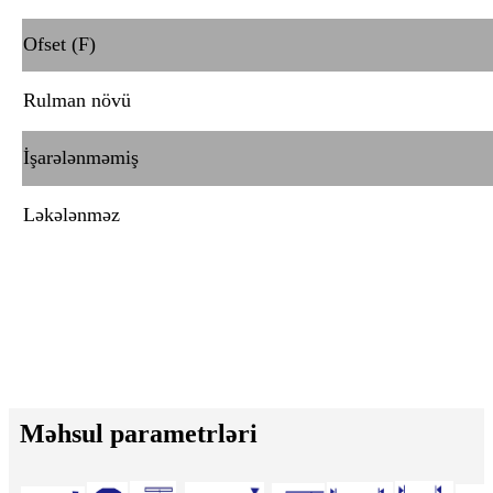
Ofset (F)
Rulman növü
İşarələnməmiş
Ləkələnməz
Məhsul parametrləri