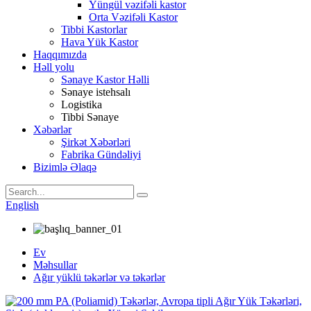
Yüngül vəzifəli kastor
Orta Vəzifəli Kastor
Tibbi Kastorlar
Hava Yük Kastor
Haqqımızda
Həll yolu
Sənaye Kastor Həlli
Sənaye istehsalı
Logistika
Tibbi Sənaye
Xəbərlər
Şirkət Xəbərləri
Fabrika Gündəliyi
Bizimlə Əlaqə
English
Ev
Məhsullar
Ağır yüklü təkərlər və təkərlər