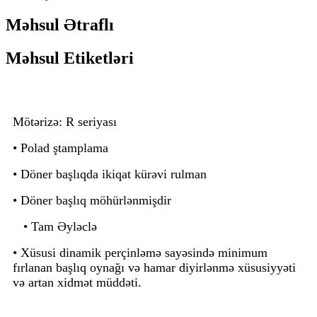
Məhsul Ətraflı
Məhsul Etiketləri
Mötərizə: R seriyası
• Polad ştamplama
• Döner başlıqda ikiqat kürəvi rulman
• Döner başlıq möhürlənmişdir
• Tam Əyləclə
• Xüsusi dinamik perçinləmə sayəsində minimum
fırlanan başlıq oynağı və hamar diyirlənmə xüsusiyyəti
və artan xidmət müddəti.