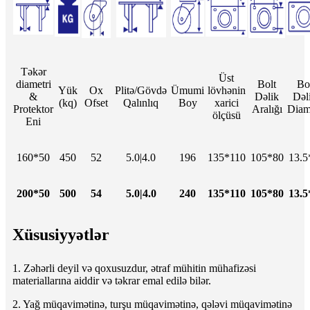
Təkər
Üst
diametri
Bolt
Bo
Yük
Ox
Plitə/Gövdə
Ümumi
lövhənin
&
Dəlik
Dəl
(kq)
Ofset
Qalınlıq
Boy
xarici
Protektor
Aralığı
Diam
ölçüsü
Eni
160*50
450
52
5.0|4.0
196
135*110
105*80
13.5
200*50
500
54
5.0|4.0
240
135*110
105*80
13.5
Xüsusiyyətlər
1. Zəhərli deyil və qoxusuzdur, ətraf mühitin mühafizəsi
materiallarına aiddir və təkrar emal edilə bilər.
2. Yağ müqavimətinə, turşu müqavimətinə, qələvi müqavimətinə