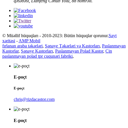
qəsəbəsi, Lianfeng Cənub Yolu, 88 nömrəli.
© Müəllif hüquqları - 2010-2023: Bütün hüquqlar qorunur.
Sayt
xəritəsi
-
AMP Mobil
fırlanan araba təkərləri
,
Sənaye Təkərləri və Kastorları
,
Paslanmayan
Kastorlar
,
Sənaye Kastorları
,
Paslanmayan Polad Kastor
,
Çin
paslanmayan polad tpr çuqunəri fabriki
,
E-poçt
E-poçt
chris@rizdacastor.com
E-poçt