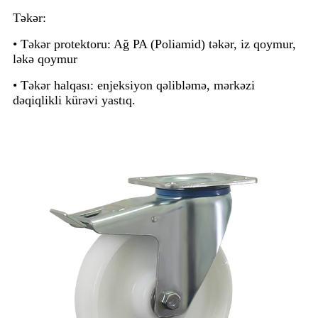
Təkər:
• Təkər protektoru: Ağ PA (Poliamid) təkər, iz qoymur,
ləkə qoymur
• Təkər halqası: enjeksiyon qəlibləmə, mərkəzi
dəqiqlikli kürəvi yastıq.