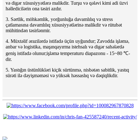
və digər xüsusiyyətlərə malikdir. Turşu və qələvi kimi adi üzvi
həlledicilərin ona təsiri azdır.
3. Sərtlik, möhkəmlik, yorğunluğa davamlılıq və stress
çatlamasına davamlılıq xüsusiyyətlərinə malikdir və rütubət
mühitindən təsirlənmir.
4. Müxtəlif ərazilərdə istifadə üçün uyğundur; Zavodda işləmə,
anbar və logistika, maşınqayırma istehsalı və digər sahələrdə
geniş istifadə olunur;
işləmə temperaturu diapazonu - 15~80 ℃-
dir.
5. Yastığın üstünlükləri kiçik sürtünmə, nisbətən sabitlik, yastıq
sürəti ilə dəyişməməsi və yüksək həssaslıq və dəqiqlikdir.