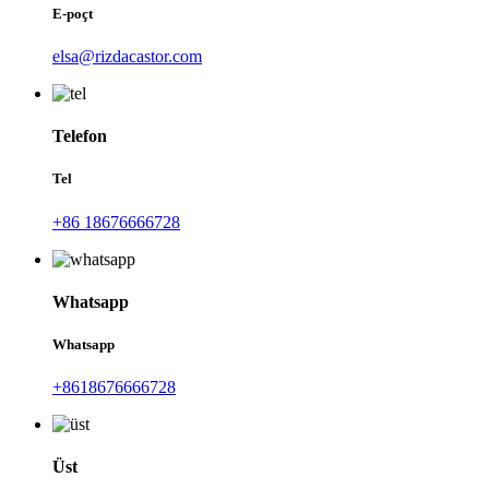
E-poçt
elsa@rizdacastor.com
Telefon
Tel
+86 18676666728
Whatsapp
Whatsapp
+8618676666728
Üst