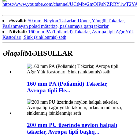
Əvvəlki:
50 mm, Neylon Təkərlər, Döner, Yüngül Təkərlər,
Paslanmayan polad mötərizə, paslanmaya qarşı təkərlər
Növbəti:
160 mm PA (Poliamid) Təkərlər, Avropa tipli Ağır Yük
Kastorları, Sink (sinklənmiş) səth
Əlaqəli
MƏHSULLAR
160 mm PA (Poliamid) Təkərlər,
Avropa tipli He...
200 mm PU üzərində neylon halqalı
təkərlər, Avropa tipli başlıq...