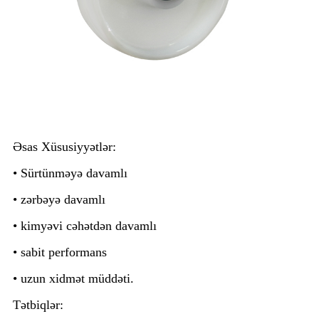
Əsas Xüsusiyyətlər:
• Sürtünməyə davamlı
• zərbəyə davamlı
• kimyəvi cəhətdən davamlı
• sabit performans
• uzun xidmət müddəti.
Tətbiqlər: