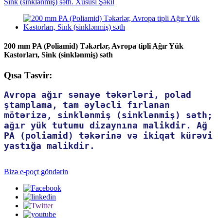
200 mm PA (Poliamid) Təkərlər, Avropa tipli Ağır Yük
Kastorları, Sink (sinklənmiş) səth
Qısa Təsvir:
Avropa ağır sənaye təkərləri, polad
ştamplama, tam əyləcli fırlanan
mötərizə, sinklənmiş (sinklənmiş) səth;
ağır yük tutumu dizaynına malikdir. Ağ
PA (poliamid) təkərinə və ikiqat kürəvi
yastığa malikdir.
Bizə e-poçt göndərin