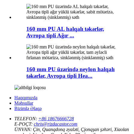
160 mm PU AL halqalı təkərlər,
Avropa tipli Ağır ...
160 mm PU üzərində neylon halqalı
təkərlər, Avropa tipli Hea...
Haqqımızda
Məhsullar
Bizimlə Əlaqə
TELEFON:
+86 18676666728
E-POÇT:
chris@rizdacastor.com
ÜNVAN:
Çin, Quanqdonq əyaləti, Çjonqşan şəhəri, Xiaolan