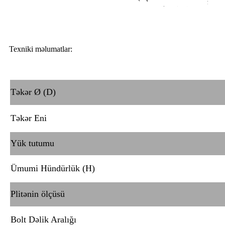
Texniki məlumatlar:
Təkər Ø (D)
Təkər Eni
Yük tutumu
Ümumi Hündürlük (H)
Plitənin ölçüsü
Bolt Dəlik Aralığı