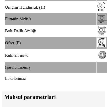
Ümumi Hündürlük (H)
Plitənin ölçüsü
Bolt Dəlik Aralığı
Ofset (F)
Rulman növü
İşarələnməmiş
Ləkələnməz
Məhsul parametrləri