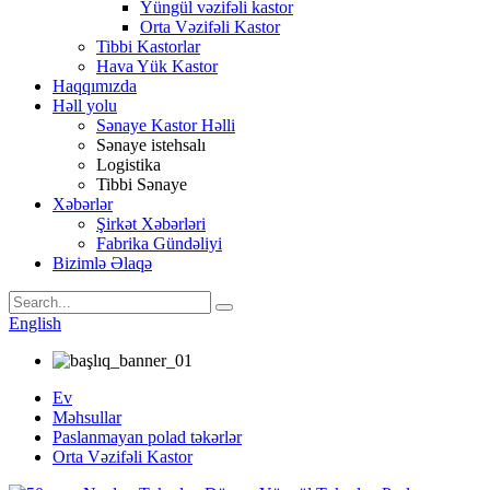
Yüngül vəzifəli kastor
Orta Vəzifəli Kastor
Tibbi Kastorlar
Hava Yük Kastor
Haqqımızda
Həll yolu
Sənaye Kastor Həlli
Sənaye istehsalı
Logistika
Tibbi Sənaye
Xəbərlər
Şirkət Xəbərləri
Fabrika Gündəliyi
Bizimlə Əlaqə
English
Ev
Məhsullar
Paslanmayan polad təkərlər
Orta Vəzifəli Kastor