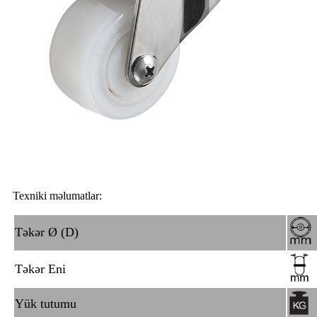
Texniki məlumatlar:
Təkər Ø (D)
Təkər Eni
Yük tutumu