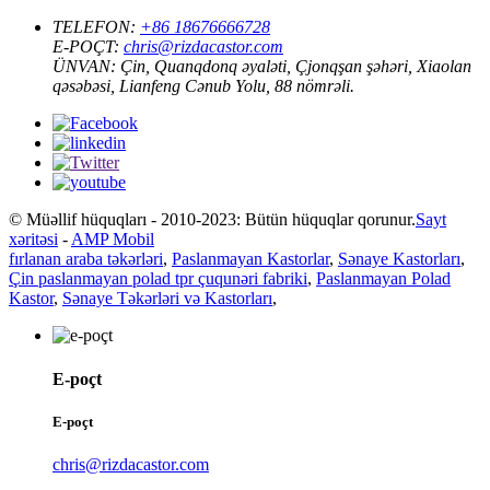
TELEFON:
+86 18676666728
E-POÇT:
chris@rizdacastor.com
ÜNVAN:
Çin, Quanqdonq əyaləti, Çjonqşan şəhəri, Xiaolan
qəsəbəsi, Lianfeng Cənub Yolu, 88 nömrəli.
© Müəllif hüquqları - 2010-2023: Bütün hüquqlar qorunur.
Sayt
xəritəsi
-
AMP Mobil
fırlanan araba təkərləri
,
Paslanmayan Kastorlar
,
Sənaye Kastorları
,
Çin paslanmayan polad tpr çuqunəri fabriki
,
Paslanmayan Polad
Kastor
,
Sənaye Təkərləri və Kastorları
,
E-poçt
E-poçt
chris@rizdacastor.com