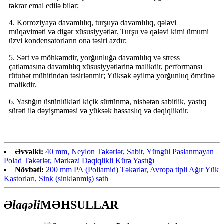
təkrar emal edilə bilər;
4. Korroziyaya davamlılıq, turşuya davamlılıq, qələvi
müqaviməti və digər xüsusiyyətlər. Turşu və qələvi kimi ümumi
üzvi kondensatorların ona təsiri azdır;
5. Sərt və möhkəmdir, yorğunluğa davamlılıq və stress
çatlamasına davamlılıq xüsusiyyətlərinə malikdir, performansı
rütubət mühitindən təsirlənmir; Yüksək əyilmə yorğunluq ömrünə
malikdir.
6. Yastığın üstünlükləri kiçik sürtünmə, nisbətən sabitlik, yastıq
sürəti ilə dəyişməməsi və yüksək həssaslıq və dəqiqlikdir.
Əvvəlki:
40 mm, Neylon Təkərlər, Sabit, Yüngül Paslanmayan
Polad Təkərlər, Mərkəzi Dəqiqlikli Kürə Yastığı
Növbəti:
200 mm PA (Poliamid) Təkərlər, Avropa tipli Ağır Yük
Kastorları, Sink (sinklənmiş) səth
Əlaqəli
MƏHSULLAR