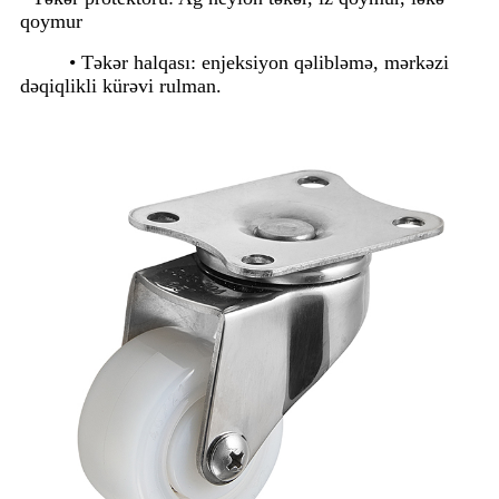
qoymur
• Təkər halqası: enjeksiyon qəlibləmə, mərkəzi
dəqiqlikli kürəvi rulman.