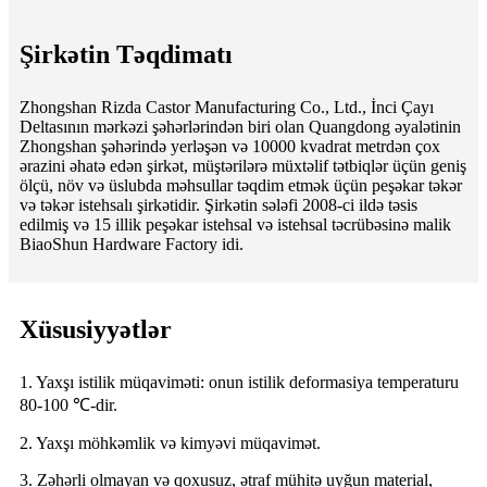
Şirkətin Təqdimatı
Zhongshan Rizda Castor Manufacturing Co., Ltd., İnci Çayı
Deltasının mərkəzi şəhərlərindən biri olan Quangdong əyalətinin
Zhongshan şəhərində yerləşən və 10000 kvadrat metrdən çox
ərazini əhatə edən şirkət, müştərilərə müxtəlif tətbiqlər üçün geniş
ölçü, növ və üslubda məhsullar təqdim etmək üçün peşəkar təkər
və təkər istehsalı şirkətidir. Şirkətin sələfi 2008-ci ildə təsis
edilmiş və 15 illik peşəkar istehsal və istehsal təcrübəsinə malik
BiaoShun Hardware Factory idi.
Xüsusiyyətlər
1. Yaxşı istilik müqaviməti: onun istilik deformasiya temperaturu
80-100 ℃-dir.
2. Yaxşı möhkəmlik və kimyəvi müqavimət.
3. Zəhərli olmayan və qoxusuz, ətraf mühitə uyğun material,