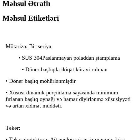
Məhsul Ətraflı
Məhsul Etiketləri
Mötərizə: Bir seriya
• SUS 304
Paslanmayan poladdan ştamplama
• Döner başlıqda ikiqat kürəvi rulman
• Döner başlıq möhürlənmişdir
• Xüsusi dinamik perçinləmə sayəsində minimum
fırlanan başlıq oynağı və hamar diyirlənmə xüsusiyyəti
və artan xidmət müddəti.
Təkər:
• Təkər protektoru: Ağ neylon təkər, iz qoymur, ləkə