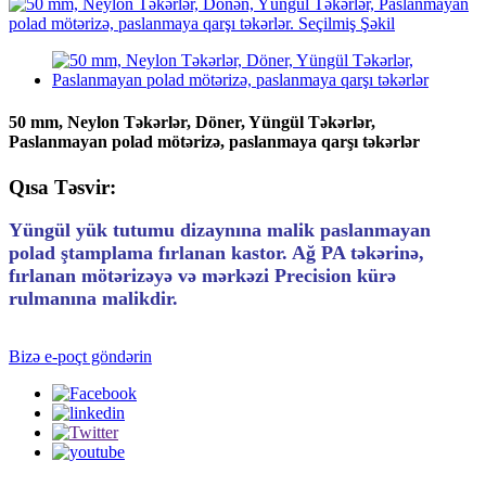
50 mm, Neylon Təkərlər, Döner, Yüngül Təkərlər,
Paslanmayan polad mötərizə, paslanmaya qarşı təkərlər
Qısa Təsvir:
Yüngül yük tutumu dizaynına malik paslanmayan
polad ştamplama fırlanan kastor. Ağ PA təkərinə,
fırlanan mötərizəyə və mərkəzi Precision kürə
rulmanına malikdir.
Bizə e-poçt göndərin