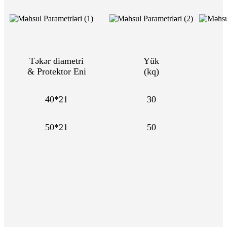
Təkər diametri
Yük
& Protektor Eni
(kq)
40*21
30
50*21
50