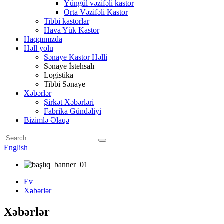
Yüngül vəzifəli kastor
Orta Vəzifəli Kastor
Tibbi kastorlar
Hava Yük Kastor
Haqqımızda
Həll yolu
Sənaye Kastor Həlli
Sənaye İstehsalı
Logistika
Tibbi Sənaye
Xəbərlər
Şirkət Xəbərləri
Fabrika Gündəliyi
Bizimlə Əlaqə
English
Ev
Xəbərlər
Xəbərlər