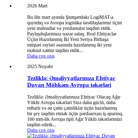
2026 Mart
Bu ilin mart ayında Ştutqartdakı LogiMAT-a
qayıtdıq və Avropa logistika tərəfdaşlarımız üçün
yeni məhsullar və yeniləmələr təqdim etdik.
Paylaşdıqlarımıza nəzər salaq. Real Ehtiyaclar
Üçün Hazırlanmış İki Yeni Seriya Birbaşa
müştəri rəyləri əsasında hazırlanmış iki yeni
məhsul xəttini təqdim etdik...
Daha çox oxu
2025 Noyabr
Tezliklə: Əməliyyatlarınıza Ehtiyac
Duyan Möhkəm Avropa təkərləri
Tezliklə: Əməliyyatlarınıza Ehtiyac Olacaq Ağır
Yüklü Avropa təkərləri Sizə daha güclü, daha
etibarlı və ən çətin çətinliklər üçün hazırlanmış
bir şey təqdim etmək üçün pərdəarxası iş aparırıq.
160 mm-lik Avropa tipli Ağır Yüklü təkərlərimizi
təqdim edirik...
Daha çox oxu