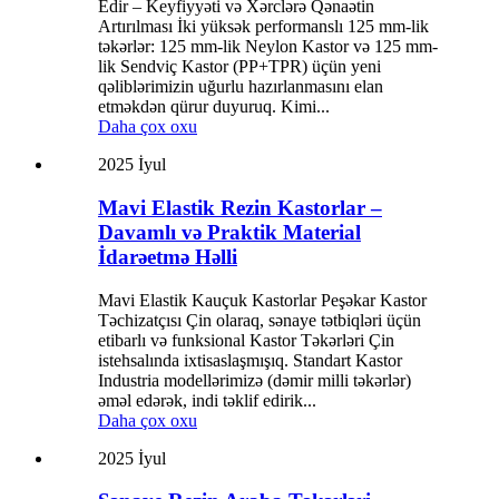
Edir – Keyfiyyəti və Xərclərə Qənaətin
Artırılması İki yüksək performanslı 125 mm-lik
təkərlər: 125 mm-lik Neylon Kastor və 125 mm-
lik Sendviç Kastor (PP+TPR) üçün yeni
qəliblərimizin uğurlu hazırlanmasını elan
etməkdən qürur duyuruq. Kimi...
Daha çox oxu
2025 İyul
Mavi Elastik Rezin Kastorlar –
Davamlı və Praktik Material
İdarəetmə Həlli
Mavi Elastik Kauçuk Kastorlar Peşəkar Kastor
Təchizatçısı Çin olaraq, sənaye tətbiqləri üçün
etibarlı və funksional Kastor Təkərləri Çin
istehsalında ixtisaslaşmışıq. Standart Kastor
Industria modellərimizə (dəmir milli təkərlər)
əməl edərək, indi təklif edirik...
Daha çox oxu
2025 İyul