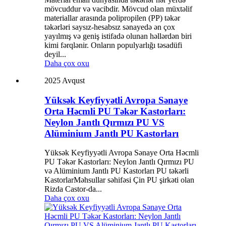
mövcuddur və vacibdir. Mövcud olan müxtəlif
materiallar arasında polipropilen (PP) təkər
təkərləri saysız-hesabsız sənayedə ən çox
yayılmış və geniş istifadə olunan həllərdən biri
kimi fərqlənir. Onların populyarlığı təsadüfi
deyil...
Daha çox oxu
2025 Avqust
Yüksək Keyfiyyətli Avropa Sənaye
Orta Həcmli PU Təkər Kastorları:
Neylon Jantlı Qırmızı PU VS
Alüminium Jantlı PU Kastorları
Yüksək Keyfiyyətli Avropa Sənaye Orta Həcmli
PU Təkər Kastorları: Neylon Jantlı Qırmızı PU
və Alüminium Jantlı PU Kastorları PU təkərli
KastorlarMəhsullar səhifəsi Çin PU şirkəti olan
Rizda Castor-da...
Daha çox oxu