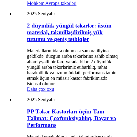
2025 Sentyabr
2 düymlük yüngül təkərlər: üstün
material, təkmilləşdirilmiş yük
tutumu və geniş tətbiqlər
Materialların idarə olunması səmərəliliyinə
gəldikdə, düzgün araba təkərlərinə sahib olmaq
əhəmiyyətli bir fərq yarada bilər. 2 düymlük
yüngül araba təkərlərimiz etibarlılıq, rahat
hərəkətlilik və uzunmüddətli performans təmin
etmək üçün ən müasir kastor fabrikimizdə
istehsal olunur...
Daha çox oxu
2025 Sentyabr
PP Təkər Kastorları üçün Tam
Təlimat: Çoxfunksiyalılıq, Dəyər və
Performans
Material emalı dünyasında təkərlər hər yerdə