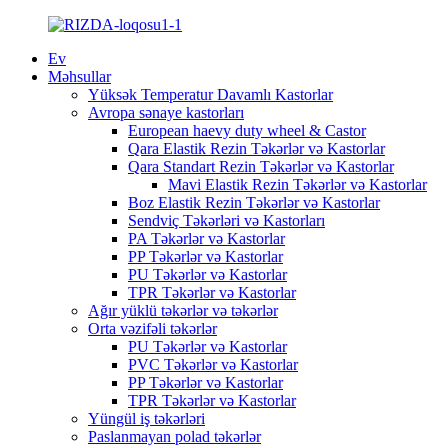
Ev
Məhsullar
Yüksək Temperatur Davamlı Kastorlar
Avropa sənaye kastorları
European haevy duty wheel & Castor
Qara Elastik Rezin Təkərlər və Kastorlar
Qara Standart Rezin Təkərlər və Kastorlar
Mavi Elastik Rezin Təkərlər və Kastorlar
Boz Elastik Rezin Təkərlər və Kastorlar
Sendviç Təkərləri və Kastorları
PA Təkərlər və Kastorlar
PP Təkərlər və Kastorlar
PU Təkərlər və Kastorlar
TPR Təkərlər və Kastorlar
Ağır yüklü təkərlər və təkərlər
Orta vəzifəli təkərlər
PU Təkərlər və Kastorlar
PVC Təkərlər və Kastorlar
PP Təkərlər və Kastorlar
TPR Təkərlər və Kastorlar
Yüngül iş təkərləri
Paslanmayan polad təkərlər