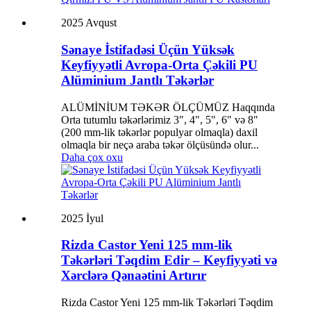
2025 Avqust
Sənaye İstifadəsi Üçün Yüksək
Keyfiyyətli Avropa-Orta Çəkili PU
Alüminium Jantlı Təkərlər
ALÜMİNİUM TƏKƏR ÖLÇÜMÜZ Haqqında
Orta tutumlu təkərlərimiz 3", 4", 5", 6" və 8"
(200 mm-lik təkərlər populyar olmaqla) daxil
olmaqla bir neçə araba təkər ölçüsündə olur...
Daha çox oxu
2025 İyul
Rizda Castor Yeni 125 mm-lik
Təkərləri Təqdim Edir – Keyfiyyəti və
Xərclərə Qənaətini Artırır
Rizda Castor Yeni 125 mm-lik Təkərləri Təqdim