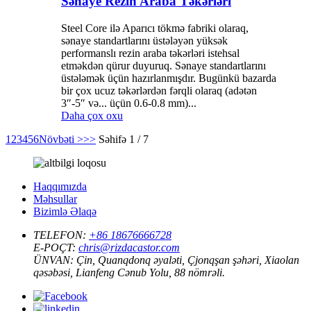
Sənaye Rezin Araba Təkərləri
Steel Core ilə Aparıcı tökmə fabriki olaraq,
sənaye standartlarını üstələyən yüksək
performanslı rezin araba təkərləri istehsal
etməkdən qürur duyuruq. Sənaye standartlarını
üstələmək üçün hazırlanmışdır. Bugünkü bazarda
bir çox ucuz təkərlərdən fərqli olaraq (adətən
3″-5″ və... üçün 0.6-0.8 mm)...
Daha çox oxu
1
2
3
4
5
6
Növbəti >
>>
Səhifə 1 / 7
Haqqımızda
Məhsullar
Bizimlə Əlaqə
TELEFON:
+86 18676666728
E-POÇT:
chris@rizdacastor.com
ÜNVAN:
Çin, Quanqdonq əyaləti, Çjonqşan şəhəri, Xiaolan
qəsəbəsi, Lianfeng Cənub Yolu, 88 nömrəli.