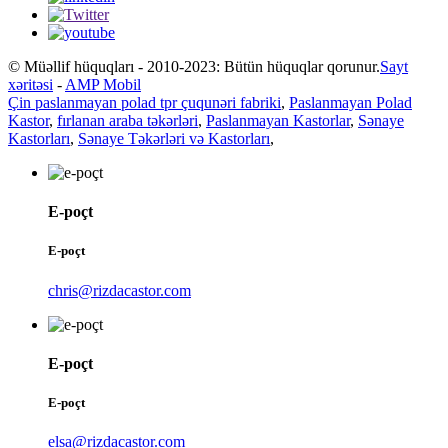
© Müəllif hüquqları - 2010-2023: Bütün hüquqlar qorunur.
Sayt
xəritəsi
-
AMP Mobil
Çin paslanmayan polad tpr çuqunəri fabriki
,
Paslanmayan Polad
Kastor
,
fırlanan araba təkərləri
,
Paslanmayan Kastorlar
,
Sənaye
Kastorları
,
Sənaye Təkərləri və Kastorları
,
E-poçt
E-poçt
chris@rizdacastor.com
E-poçt
E-poçt
elsa@rizdacastor.com