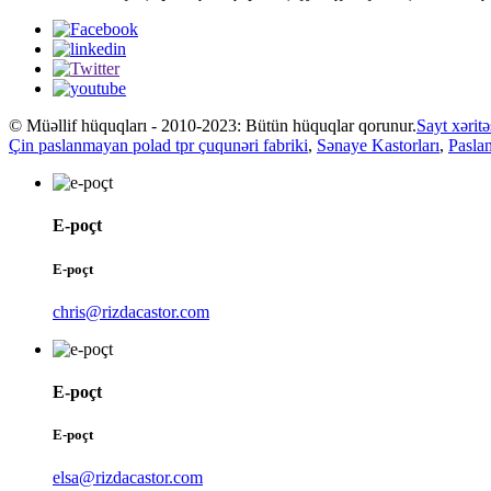
© Müəllif hüquqları - 2010-2023: Bütün hüquqlar qorunur.
Sayt xəritə
Çin paslanmayan polad tpr çuqunəri fabriki
,
Sənaye Kastorları
,
Pasla
E-poçt
E-poçt
chris@rizdacastor.com
E-poçt
E-poçt
elsa@rizdacastor.com