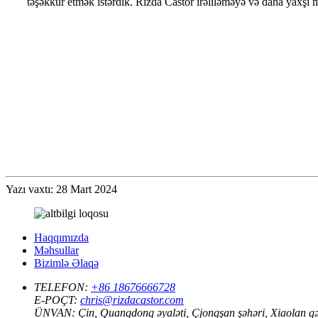
təşəkkür etmək istərdik. Rizda Castor irəliləməyə və daha yaxşı
Yazı vaxtı: 28 Mart 2024
Haqqımızda
Məhsullar
Bizimlə Əlaqə
TELEFON:
+86 18676666728
E-POÇT:
chris@rizdacastor.com
ÜNVAN:
Çin, Quanqdonq əyaləti, Çjonqşan şəhəri, Xiaolan qə