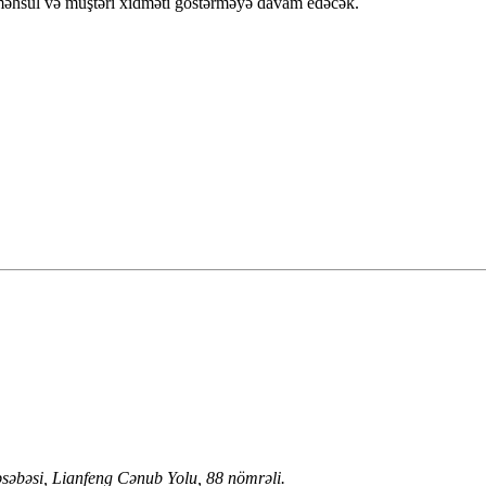
 məhsul və müştəri xidməti göstərməyə davam edəcək.
səbəsi, Lianfeng Cənub Yolu, 88 nömrəli.