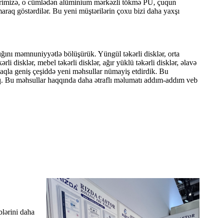
dlərimizə, o cümlədən alüminium mərkəzli tökmə PU, çuqun
aq göstərdilər. Bu yeni müştərilərin çoxu bizi daha yaxşı
ını məmnuniyyətlə bölüşürük. Yüngül təkərli disklər, orta
rli disklər, mebel təkərli disklər, ağır yüklü təkərli disklər, əlavə
lmaqla geniş çeşiddə yeni məhsullar nümayiş etdirdik. Bu
ıq. Bu məhsullar haqqında daha ətraflı məlumatı addım-addım veb
blərini daha