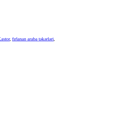
astor
,
fırlanan araba təkərləri
,