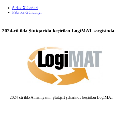
Şirkət Xəbərləri
Fabrika Gündəliyi
2024-cü ildə Ştutqartda keçirilən LogiMAT sərgisində
2024-cü ildə Almaniyanın Ştutqart şəhərində keçirilən LogiMAT 