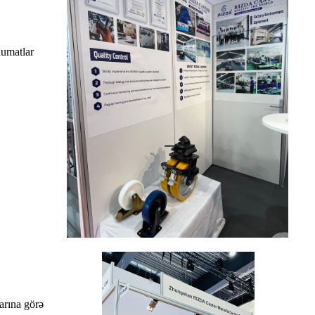
lumatlar
arına görə