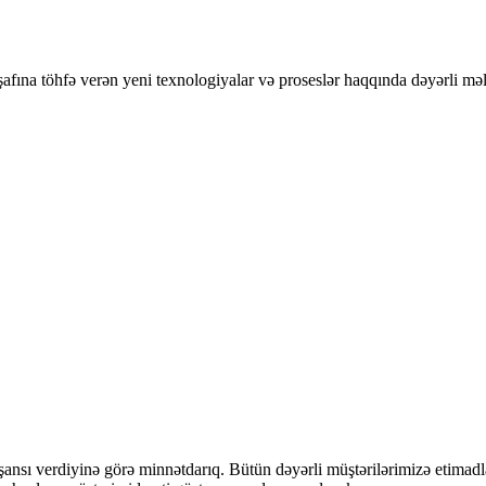
nkişafına töhfə verən yeni texnologiyalar və proseslər haqqında dəyərli mə
ansı verdiyinə görə minnətdarıq. Bütün dəyərli müştərilərimizə etimadl