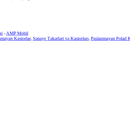
si
-
AMP Mobil
nmayan Kastorlar
,
Sənaye Təkərləri və Kastorları
,
Paslanmayan Polad K