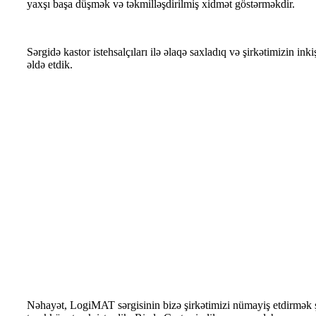
yaxşı başa düşmək və təkmilləşdirilmiş xidmət göstərməkdir.
Sərgidə kastor istehsalçıları ilə əlaqə saxladıq və şirkətimizin i
əldə etdik.
Nəhayət, LogiMAT sərgisinin bizə şirkətimizi nümayiş etdirmək ş