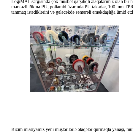
LogiMAT sərgisində çox müsbət qarşılıqlı əlaqələrimiz olan bir 
mərkəzli tökmə PU, poliamid üzərində PU təkərlər, 100 mm TPR t
tanımaq istədiklərini və gələcəkdə səmərəli əməkdaşlığa ümid etdik
Bizim missiyamız yeni müştərilərlə əlaqələr qurmaqla yanaşı, mün