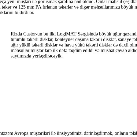
neçə yeni müştəri ilə görüşmək şərəfinə nail olduq. Onlar məhsul çeşi
əkər və 125 mm PA fırlanan təkərlər və digər məhsullarımıza böyük mar
lərini bildirdilər.
Rizda Castor-un bu ilki LogiMAT Sərgisində böyük uğur qazandığ
tutumlu təkərli disklər, konteyner daşıma təkərli disklər, sənaye təkə
ağır yüklü təkərli disklər və hava yükü təkərli disklər də daxil o
məhsullar müştərilərə ilk dəfə təqdim edildi və müsbət cavab ald
saytımızda yerləşdirəcəyik.
təzəm Avropa müştəriləri ilə ünsiyyətimizi dərinləşdirmək, onların tələ