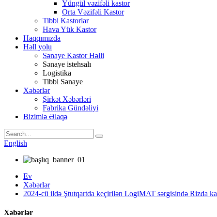
Yüngül vəzifəli kastor
Orta Vəzifəli Kastor
Tibbi Kastorlar
Hava Yük Kastor
Haqqımızda
Həll yolu
Sənaye Kastor Həlli
Sənaye istehsalı
Logistika
Tibbi Sənaye
Xəbərlər
Şirkət Xəbərləri
Fabrika Gündəliyi
Bizimlə Əlaqə
English
Ev
Xəbərlər
2024-cü ildə Ştutqartda keçirilən LogiMAT sərgisində Rizda kas
Xəbərlər