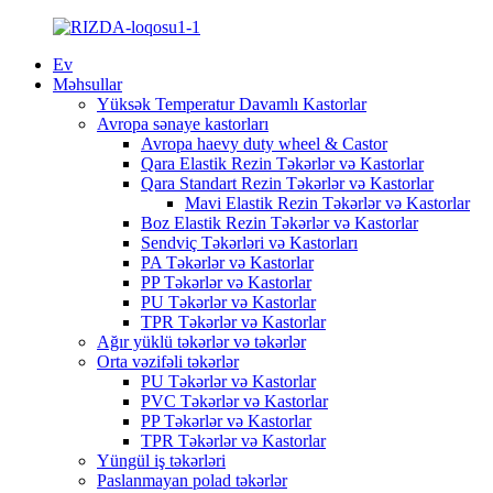
Ev
Məhsullar
Yüksək Temperatur Davamlı Kastorlar
Avropa sənaye kastorları
Avropa haevy duty wheel & Castor
Qara Elastik Rezin Təkərlər və Kastorlar
Qara Standart Rezin Təkərlər və Kastorlar
Mavi Elastik Rezin Təkərlər və Kastorlar
Boz Elastik Rezin Təkərlər və Kastorlar
Sendviç Təkərləri və Kastorları
PA Təkərlər və Kastorlar
PP Təkərlər və Kastorlar
PU Təkərlər və Kastorlar
TPR Təkərlər və Kastorlar
Ağır yüklü təkərlər və təkərlər
Orta vəzifəli təkərlər
PU Təkərlər və Kastorlar
PVC Təkərlər və Kastorlar
PP Təkərlər və Kastorlar
TPR Təkərlər və Kastorlar
Yüngül iş təkərləri
Paslanmayan polad təkərlər